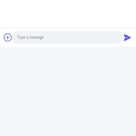
00:26
00:25
Capuchon rabattable
Bouchon en caoutchouc
July 04, 2026
August 02, 2026
00:31
00:30
Photo
Chapeau en aluminium
casquette en plastique
August 02, 2026
May 07, 2026
Video Call
Audio Call
00:31
00:31
Tube de verre
flacon d'huile essentielle
August 02, 2026
June 06, 2026