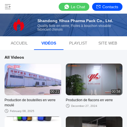
Le Chat
Contacts
Shandong Yihua Pharma Pack Co., Ltd.
Quality fiole en verre, Fioles à bouchon vissable
fabricant chinois
ACCUEIL
VIDÉOS
PLAYLIST
SITE WEB
All Videos
00:21
00:58
Production de bouteilles en verre
Production de flacons en verre
moulé
December 27, 2024
February 08, 2025