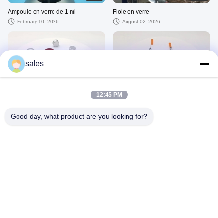
Ampoule en verre de 1 ml
Fiole en verre
February 10, 2026
August 02, 2026
sales
00:40
00:41
Couvercle en aluminium à vis
Seringue d'insuline
12:45 PM
April 14, 2026
July 20, 2026
Good day, what product are you looking for?
00:39
00:25
seringue en plastique
bouchon de liège
January 14, 2026
April 09, 2026