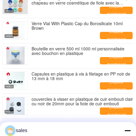
chapeau en verre cosmétique de fiole avec la
couleur multiple
Enquête
maintenant
Verre Vial With Plastic Cap du Borosilicate 10ml
Brown
Enquête
maintenant
Bouteille en verre 500 ml 1000 ml personnalisée
avec bouchon en plastique
Enquête
maintenant
Capsules en plastique à vis à filetage en PP noir de
13 mm à 18 mm
Enquête
maintenant
couvercles à visser en plastique de cuir embouti clair
ou noir de 20mm pour la fiole de cuir embouti
Enquête
maintenant
couvertures de vis de plastique de 13mm 18mm
24mm, chapeau en plastique de vis pour la bouteille
sales
filetée
Enquête