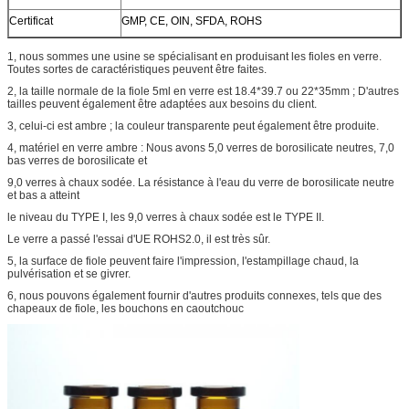
Certificat
GMP, CE, OIN, SFDA, ROHS
1, nous sommes une usine se spécialisant en produisant les fioles en verre.
Toutes sortes de caractéristiques peuvent être faites.
2, la
taille normale de la
fiole 5ml en verre est 18.4*39.7 ou 22*35mm ;
D'autres
tailles peuvent également être adaptées aux besoins du client.
3, celui-ci est ambre ; la couleur
transparente
peut également être produite.
4, matériel en verre ambre : Nous avons 5,0 verres de borosilicate neutres, 7,0
bas verres de borosilicate et
9,0 verres à chaux sodée
. La résistance à l'eau du verre de borosilicate neutre
et bas a atteint
le niveau du TYPE I, les
9,0 verres à chaux sodée est le TYPE II.
Le verre a passé l'essai d'UE ROHS2.0, il est très sûr.
5, la surface de fiole peuvent faire l'impression, l'estampillage chaud, la
pulvérisation et se givrer.
6, nous pouvons également fournir d'autres produits connexes, tels que des
chapeaux de fiole, les bouchons en caoutchouc