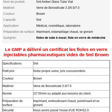
Nom de produit:
5ml Amber Glass Tube Vial
Matériel:
Verre de Borosilicate 3.3/5.0/7.0
Couleur:
Brown
Capacité:
5ml
Application:
Médical, cosmétique, laboratoire
Préparation de surface:
Imprimant, estampillage chaud, se givrant
fioles de tube à essai
fiole en verre de médecine
Surligner:
,
Le GMP a délivré un certificat les fioles en verre
injectables pharmaceutiques vides de 5ml Brown
Spécifications
5ml
Petit prix
Notre propre usine, prix concurrentiels.
Couleur
Brown
Matériel
Verre de Borosilicate 5.0/7.0
Norme
22*35mm ou adapté aux besoins du client.
Préparation de
Imprimant, emboutissant chaud, pulvérisant et se
surface
givrant.
Sécurité
Nous avons passé l'essai d'UE ROHS2.0.