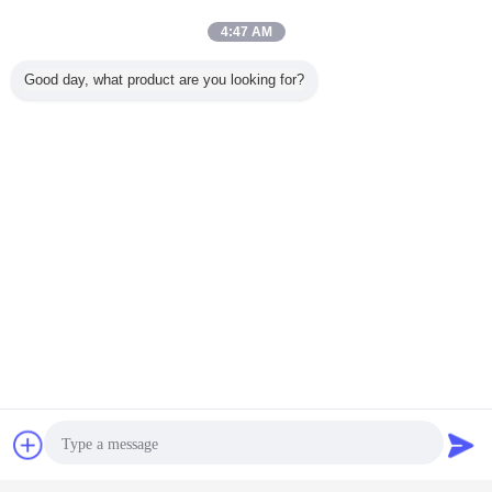
4:47 AM
Good day, what product are you looking for?
fioles de tube à essai
Étiquettes:
,
Fioles en verre de Borosilicate
fiole en verre de médecine
,
Le GMP a délivré un certificat les
fioles en verre injectables
pharmaceutiques vides de 5ml
Brown
Continuer
Fiole en verre
Plus
Contact
Demande de
soumission