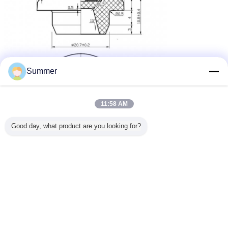
Summer
11:58 AM
Good day, what product are you looking for?
petits bouchons en caoutchouc
Étiquettes:
,
bouchons de caoutchouc tube à essai
,
bouchon en caoutchouc médical