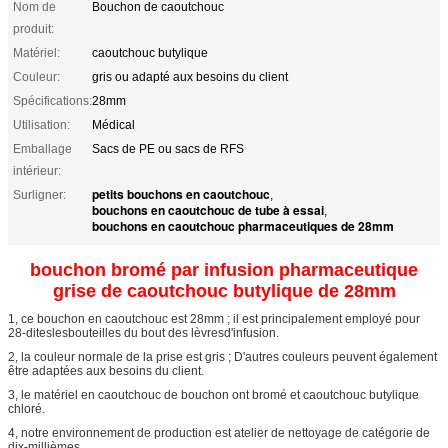
Nom de
Bouchon de caoutchouc
produit:
Matériel:
caoutchouc butylique
Couleur:
gris ou adapté aux besoins du client
Spécifications:
28mm
Utilisation:
Médical
Emballage
Sacs de PE ou sacs de RFS
intérieur:
petits bouchons en caoutchouc
Surligner:
,
bouchons en caoutchouc de tube à essai
,
bouchons en caoutchouc pharmaceutiques de 28mm
bouchon bromé par infusion pharmaceutique
grise de caoutchouc butylique de 28mm
1, ce bouchon en caoutchouc est 28mm ; il est principalement employé pour
28-diteslesbouteilles du bout des lèvresd'infusion.
2,
la couleur normale de la prise est gris ; D'autres couleurs peuvent également
être adaptées aux besoins du client.
3, le matériel en caoutchouc de bouchon ont bromé et caoutchouc butylique
chloré.
4,
notre environnement de production est atelier de nettoyage de catégorie de
dix-millièmes.