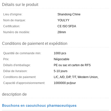
Détails sur le produit
Lieu d'origine:
Shandong Chine
Nom de marque:
YOULYY
Certification:
CE ISO SFDA
Numéro de modèle:
28mm
Conditions de paiement et expédition
Quantité de commande min:
1000 pcs
Prix:
Négociable
Détails d'emballage:
PE ou sac et carton de RFS
Délai de livraison:
5-10 jours
Conditions de paiement:
L/C, A/D, D/P, T/T, Western Union,
Capacité d'approvisionnement:
1000000 pc/jour
description de
Bouchons en caoutchouc pharmaceutiques