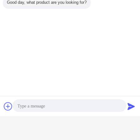
Good day, what product are you looking for?
15mm Vial Cap Drawing :
Contact
Demande de
soumission