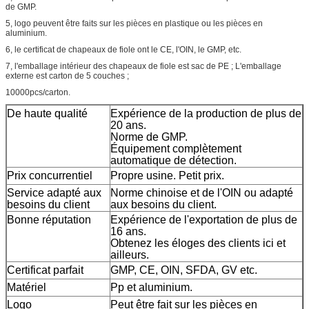
de GMP.
5, logo
peuvent être faits sur les pièces en plastique ou les pièces en
aluminium.
6, le certificat de chapeaux de fiole ont le CE, l'OIN, le GMP, etc.
7, l'emballage intérieur des chapeaux de fiole est sac de PE ; L'emballage
externe est carton de 5 couches ;
10000pcs/carton.
De haute qualité
Expérience de la production de plus de
20 ans.
Norme de GMP.
Équipement complètement
automatique de détection.
Prix concurrentiel
Propre usine. Petit prix.
Service adapté aux
Norme chinoise et de l'OIN ou adapté
besoins du client
aux besoins du client.
Bonne réputation
Expérience de l'exportation de plus de
16 ans.
Obtenez les éloges des clients ici et
ailleurs.
Certificat parfait
GMP, CE, OIN, SFDA, GV etc.
Matériel
Pp et aluminium.
Logo
Peut être fait sur les pièces en