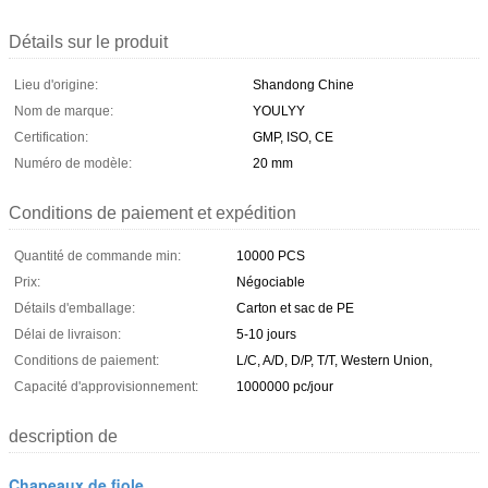
Détails sur le produit
Lieu d'origine:
Shandong Chine
Nom de marque:
YOULYY
Certification:
GMP, ISO, CE
Numéro de modèle:
20 mm
Conditions de paiement et expédition
Quantité de commande min:
10000 PCS
Prix:
Négociable
Détails d'emballage:
Carton et sac de PE
Délai de livraison:
5-10 jours
Conditions de paiement:
L/C, A/D, D/P, T/T, Western Union,
Capacité d'approvisionnement:
1000000 pc/jour
description de
Chapeaux de fiole