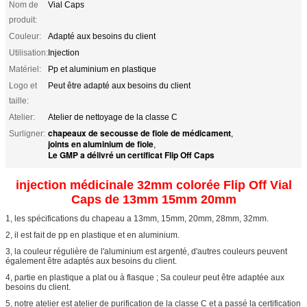
Nom de
Vial Caps
produit:
Couleur:
Adapté aux besoins du client
Utilisation:
Injection
Matériel:
Pp et aluminium en plastique
Logo et
Peut être adapté aux besoins du client
taille:
Atelier:
Atelier de nettoyage de la classe C
chapeaux de secousse de fiole de médicament
Surligner:
,
joints en aluminium de fiole
,
Le GMP a délivré un certificat Flip Off Caps
injection médicinale 32mm colorée Flip Off Vial
Caps de 13mm 15mm 20mm
1, les spécifications du chapeau a 13mm, 15mm, 20mm, 28mm, 32mm.
2, il est fait de pp en plastique et en aluminium.
3, la couleur régulière de l'aluminium est argenté, d'autres couleurs peuvent
également être adaptés aux besoins du client.
4, partie en plastique a
plat ou à flasque ; Sa
couleur peut être adaptée aux
besoins du client.
5, notre atelier est atelier de purification de la classe C et a passé la certification