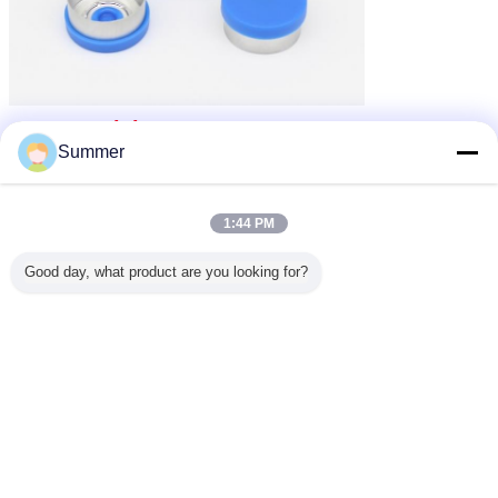
20mm Vial Caps
>>
Summer
1:44 PM
Good day, what product are you looking for?
chapeaux de secousse de fiole de médicament
Étiquettes:
,
joints en aluminium de fiole
chapeaux de fiole de médecine
,