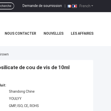
Demande de soumission
|
French
cherche
NOUS CONTACTER
NOUVELLES
LES AFFAIRES
 Brown
osilicate de cou de vis de 10ml
uit:
Shandong Chine
YOULYY
GMP, ISO, CE, ROHS