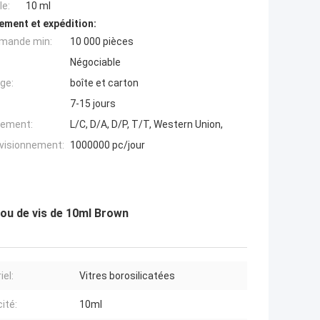
e:
10 ml
ement et expédition:
mande min:
10 000 pièces
Négociable
ge:
boîte et carton
7-15 jours
iement:
L/C, D/A, D/P, T/T, Western Union,
ovisionnement:
1000000 pc/jour
 cou de vis de 10ml Brown
iel:
Vitres borosilicatées
ité:
10ml