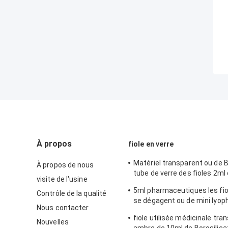
À propos
fiole en verre
Matériel transparent ou de 
À propos de nous
tube de verre des fioles 2ml
visite de l'usine
de Borosilicate en verre
5ml pharmaceutiques les fio
Contrôle de la qualité
se dégagent ou de mini lyoph
Nous contacter
ambres avec le chapeau
fiole utilisée médicinale tr
Nouvelles