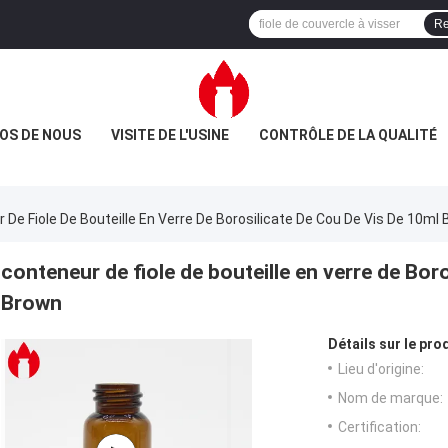
Re
OS DE NOUS
VISITE DE L'USINE
CONTRÔLE DE LA QUALITÉ
 De Fiole De Bouteille En Verre De Borosilicate De Cou De Vis De 10ml
conteneur de fiole de bouteille en verre de Bor
Brown
Détails sur le prod
Lieu d'origine:
Nom de marque:
Certification: