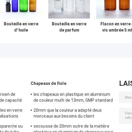
Bouteille en verre
Bouteille en verre
Flacon en verre 
d' huile
de parfum
vis ambrée 5 m
essentielle
cosmétique de
avec bouchon e
cosmétique vide
luxe de 30 ml 50
aluminium
de 5 ml à 100 ml
ml 100 ml
avec bouchon de
goutte-à-goutte
LAI
Chapeaux de fiole
Brown de
les chapeaux en plastique en aluminium
 de capacité
de couleur multi de 13mm, GMP standard
arrachent le joint
les en verre
20mm que la couleur a adapté deux
ilisations
morceaux aux besoins du client
sertissent par replis le chapeau en
ansparente ou
secousse de 20mm outre de la matière
aluminium de couverture avec l'anneau