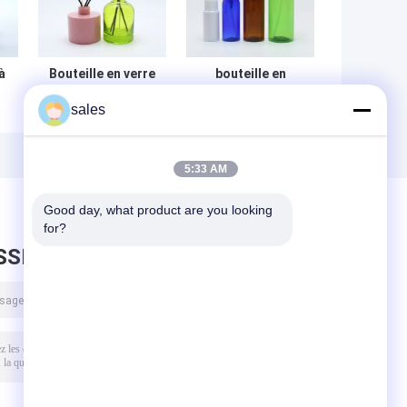
à
Bouteille en verre
bouteille en
l
de diffuseur
plastique de jet
sales
n
bouteille en verre
de pompe
de diffuseur de
d'ANIMAL
parfum
FAMILIER de 15ml
30ml 50ml 100ml
5:33 AM
Good day, what product are you looking 
for?
SSEZ UN MESSAGE