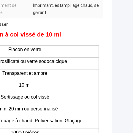
ement de
Imprimant, estampillage chaud, se
e:
givrant
isser
n à col vissé de 10 ml
Flacon en verre
rosilicaté ou verre sodocalcique
Transparent et ambré
10 ml
Sertissage ou col vissé
mm, 20 mm ou personnalisé
quage à chaud,
Pulvérisation,
Glaçage
10000 pièces