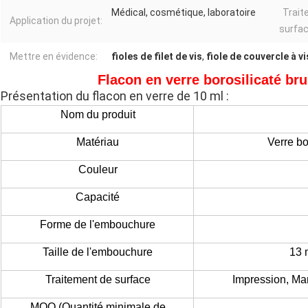
Médical, cosmétique, laboratoire
Trait
Application du projet:
surfac
Mettre en évidence:
fioles de filet de vis
,
fiole de couvercle à v
Flacon en verre borosilicaté bru
Présentation du flacon en verre de 10 ml :
Nom du produit
Matériau
Verre bo
Couleur
Capacité
Forme de l'embouchure
Taille de l'embouchure
13 
Traitement de surface
Impression,
Mar
MOQ (Quantité minimale de