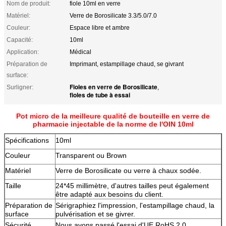
Nom de produit:
fiole 10ml en verre
Matériel:
Verre de Borosilicate 3.3/5.0/7.0
Couleur:
Espace libre et ambre
Capacité:
10ml
Application:
Médical
Préparation de
Imprimant, estampillage chaud, se givrant
surface:
Fioles en verre de Borosilicate
Surligner:
,
fioles de tube à essai
Pot micro de la meilleure qualité de bouteille en verre de
pharmacie injectable de la norme de l'OIN 10ml
Spécifications
10ml
Couleur
Transparent ou Brown
Matériel
Verre de Borosilicate ou verre à chaux sodée.
Taille
24*45 millimètre, d'autres tailles peut également
être adapté aux besoins du client.
Préparation de
Sérigraphiez l'impression, l'estampillage chaud, la
surface
pulvérisation et se givrer.
Sécurité
Nous avons passé l'essai d'UE RoHS 2,0.