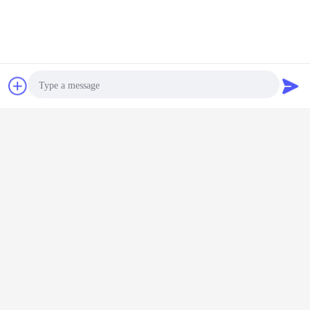
Contact
Demande de
soumission
Photo
Video Call
Audio Call
fioles de tube à essai
Étiquettes:
,
Fioles en verre de Borosilicate
fiole en verre de médecine
,