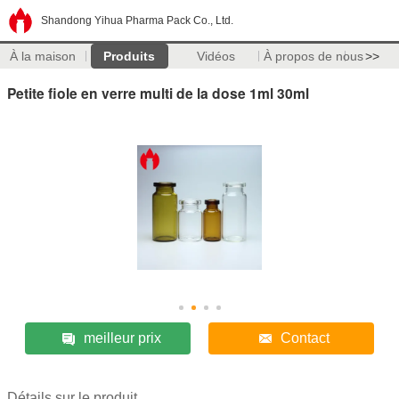
Shandong Yihua Pharma Pack Co., Ltd.
À la maison
Produits
Vidéos
À propos de nous
>>
Petite fiole en verre multi de la dose 1ml 30ml
meilleur prix
Contact
Détails sur le produit