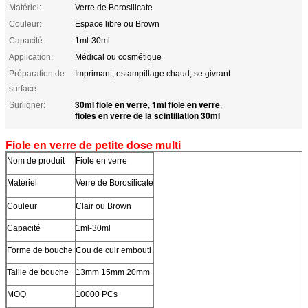
Matériel:
Verre de Borosilicate
Couleur:
Espace libre ou Brown
Capacité:
1ml-30ml
Application:
Médical ou cosmétique
Préparation de
Imprimant, estampillage chaud, se givrant
surface:
30ml fiole en verre
1ml fiole en verre
Surligner:
,
,
fioles en verre de la scintillation 30ml
Fiole en verre de petite dose multi
Nom de produit
Fiole en verre
Matériel
Verre de Borosilicate
Couleur
Clair ou Brown
Capacité
1ml-30ml
Forme de bouche
Cou de cuir embouti
Taille de bouche
13mm 15mm 20mm
MOQ
10000 PCs