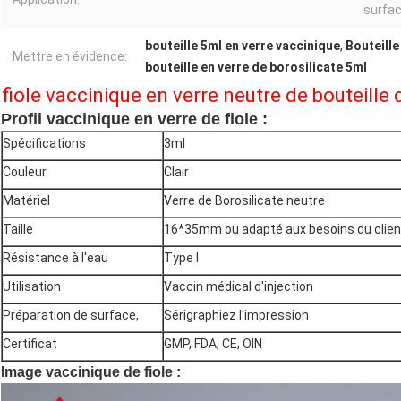
surfac
bouteille 5ml en verre vaccinique
,
Bouteille
Mettre en évidence:
bouteille en verre de borosilicate 5ml
fiole vaccinique en verre neutre de bouteille 
Profil vaccinique en verre de fiole :
Spécifications
3ml
Couleur
Clair
Matériel
Verre de Borosilicate
neutre
Taille
16*35mm ou adapté aux besoins du clien
Résistance à l'eau
Type I
Utilisation
Vaccin
médical
d'
injection
Préparation de surface,
Sérigraphiez l'impression
Certificat
GMP, FDA, CE, OIN
Image vaccinique de fiole :