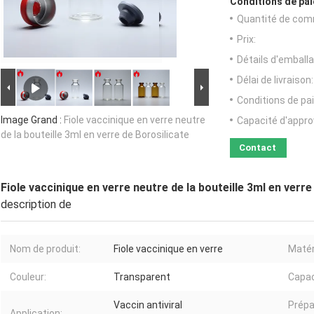
Conditions de pai
Quantité de com
Prix:
Détails d'emballa
Délai de livraison:
Conditions de pa
Image Grand :
Fiole vaccinique en verre neutre
Capacité d'appr
de la bouteille 3ml en verre de Borosilicate
Contact
Fiole vaccinique en verre neutre de la bouteille 3ml en verre
description de
Nom de produit:
Fiole vaccinique en verre
Matér
Couleur:
Transparent
Capac
Vaccin antiviral
Prépa
Application: