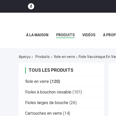
À LA MAISON
PRODUITS
VIDÉOS
À PROP
Aperçu
Produits
fiole en verre
Fiole Vaccinique En Ve
TOUS LES PRODUITS
fiole en verre
(120)
Fioles à bouchon vissable
(101)
Fioles larges de bouche
(26)
Cartouches en verre
(14)