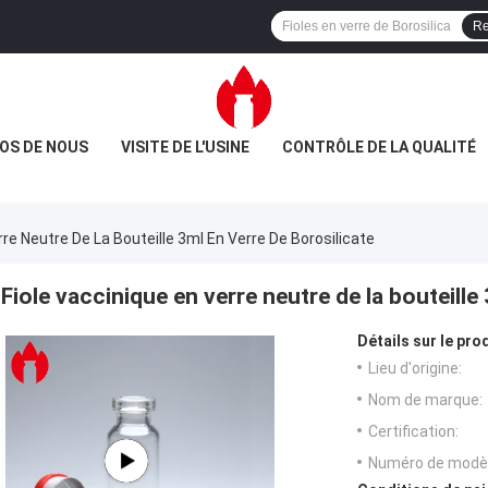
Re
OS DE NOUS
VISITE DE L'USINE
CONTRÔLE DE LA QUALITÉ
rre Neutre De La Bouteille 3ml En Verre De Borosilicate
Fiole vaccinique en verre neutre de la bouteille
Détails sur le prod
Lieu d'origine:
Nom de marque:
Certification:
Numéro de modèl