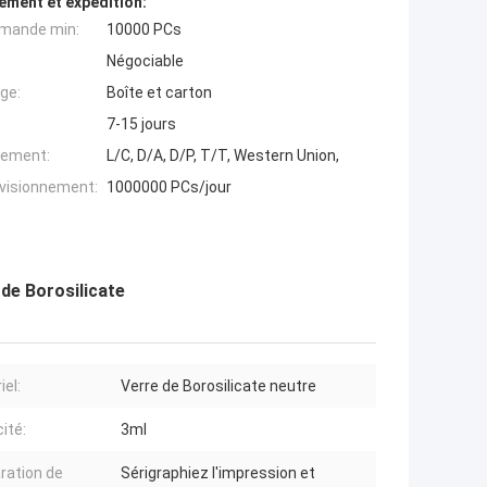
ement et expédition:
mande min:
10000 PCs
Négociable
ge:
Boîte et carton
7-15 jours
iement:
L/C, D/A, D/P, T/T, Western Union,
ovisionnement:
1000000 PCs/jour
 de Borosilicate
iel:
Verre de Borosilicate neutre
ité:
3ml
ration de
Sérigraphiez l'impression et