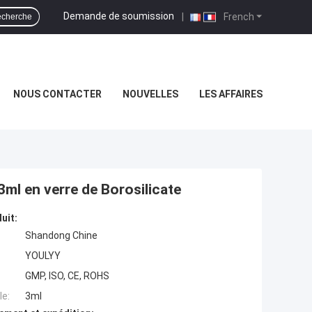
Demande de soumission
|
French
cherche
NOUS CONTACTER
NOUVELLES
LES AFFAIRES
 3ml en verre de Borosilicate
uit:
Shandong Chine
YOULYY
GMP, ISO, CE, ROHS
e:
3ml