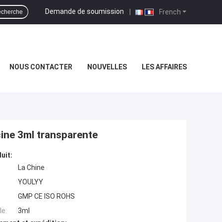
Demande de soumission
|
French
cherche
NOUS CONTACTER
NOUVELLES
LES AFFAIRES
ecine 3ml transparente
uit:
La Chine
YOULYY
GMP CE ISO ROHS
e:
3ml