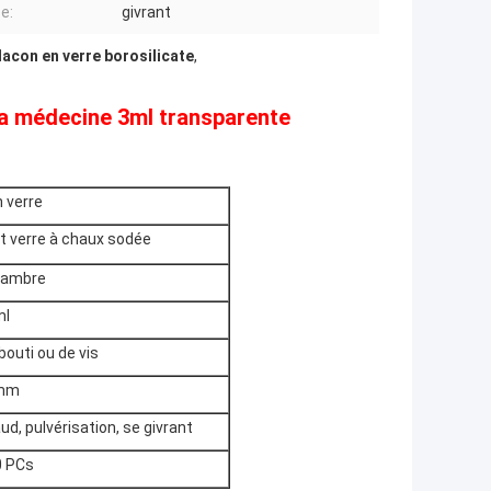
e:
givrant
flacon en verre borosilicate
,
 la médecine 3ml transparente
n verre
et verre à chaux sodée
t ambre
ml
outi ou de vis
mm
d, pulvérisation, se givrant
0 PCs