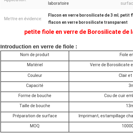
laboratoire
surfac
Flacon en verre borosilicate de 3 ml
,
petit 
Mettre en évidence:
flacon en verre borosilicate transparent
petite fiole en verre de Borosilicate de
Introduction en verre de fiole :
Nom de produit
Fiole e
Matériel
Verre de Borosilicate 
Couleur
Clair e
Capacité
3
Forme de bouche
Cou de cuir emb
Taille de bouche
13
Préparation de surface
Imprimant, estampillage chau
MOQ
1000