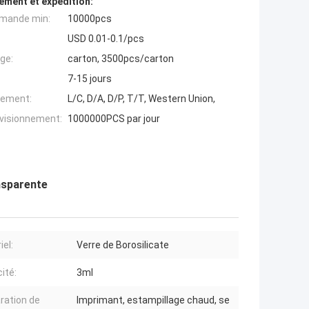
ement et expédition:
mande min:
10000pcs
USD 0.01-0.1/pcs
ge:
carton, 3500pcs/carton
7-15 jours
iement:
L/C, D/A, D/P, T/T, Western Union,
ovisionnement:
1000000PCS par jour
ansparente
iel:
Verre de Borosilicate
ité:
3ml
ration de
Imprimant, estampillage chaud, se