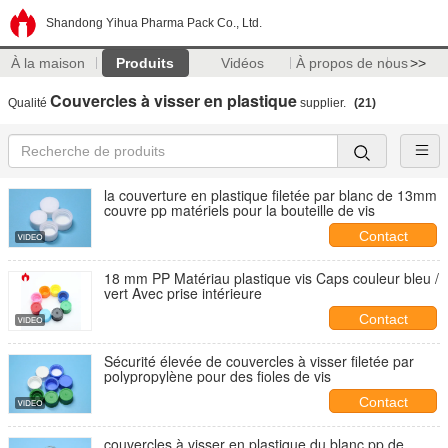
Shandong Yihua Pharma Pack Co., Ltd.
À la maison
Produits
Vidéos
À propos de nous
>>
Couvercles à visser en plastique
Qualité
supplier.
(21)
la couverture en plastique filetée par blanc de 13mm
couvre pp matériels pour la bouteille de vis
Contact
18 mm PP Matériau plastique vis Caps couleur bleu /
vert Avec prise intérieure
Contact
Sécurité élevée de couvercles à visser filetée par
polypropylène pour des fioles de vis
Contact
couvercles à visser en plastique du blanc pp de