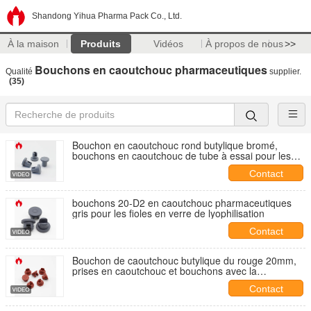
Shandong Yihua Pharma Pack Co., Ltd.
À la maison
Produits
Vidéos
À propos de nous
>>
Bouchons en caoutchouc pharmaceutiques
Qualité
supplier.
(35)
Bouchon en caoutchouc rond butylique bromé,
bouchons en caoutchouc de tube à essai pour les
fioles en verre
Contact
bouchons 20-D2 en caoutchouc pharmaceutiques
gris pour les fioles en verre de lyophilisation
Contact
Bouchon de caoutchouc butylique du rouge 20mm,
prises en caoutchouc et bouchons avec la
stérilisation
Contact