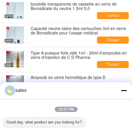
bouteille transparente de cassette en verre de
Borosilicate du neutre 1.5ml 5,0
Contact
Capacité neutre claire des cartouches 3ml en verre
de Borosilicate pour l'usage médical
Contact
Type A puisque fiole vide 1ml - 20ml d'ampoules en
verre d'injection de C D Pharma
Contact
Ampoule en verre hermétique de type D
Contact
sales
Formez un espace libre ou une ampoule en verre
d'injection d'Amber Medical 1ml
12:37 PM
Contact
Good day, what product are you looking for?
1ml dégagent l'ampoule du cosmétique PETG ou du
plastique de pp