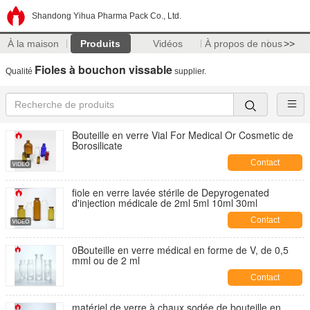
Shandong Yihua Pharma Pack Co., Ltd.
À la maison
Produits
Vidéos
À propos de nous
>>
Fioles à bouchon vissable
Qualité
supplier.
Bouteille en verre Vial For Medical Or Cosmetic de
Borosilicate
Contact
fiole en verre lavée stérile de Depyrogenated
d'injection médicale de 2ml 5ml 10ml 30ml
Contact
0Bouteille en verre médical en forme de V, de 0,5
mml ou de 2 ml
Contact
matériel de verre à chaux sodée de bouteille en