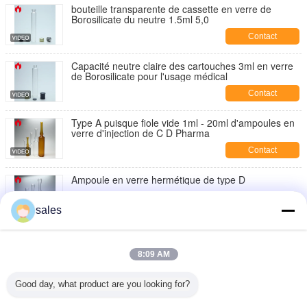
bouteille transparente de cassette en verre de
Borosilicate du neutre 1.5ml 5,0
Contact
Capacité neutre claire des cartouches 3ml en verre
de Borosilicate pour l'usage médical
Contact
Type A puisque fiole vide 1ml - 20ml d'ampoules en
verre d'injection de C D Pharma
Contact
Ampoule en verre hermétique de type D
Contact
sales
Formez un espace libre ou une ampoule en verre
d'injection d'Amber Medical 1ml
8:09 AM
Contact
Good day, what product are you looking for?
1ml dégagent l'ampoule du cosmétique PETG ou du
plastique de pp