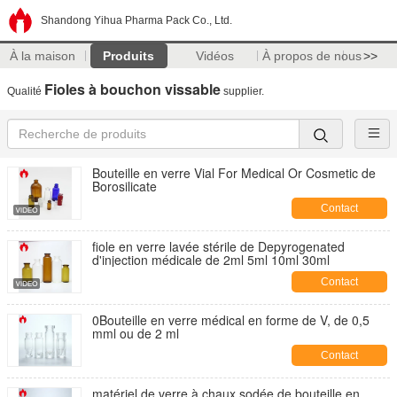
Shandong Yihua Pharma Pack Co., Ltd.
À la maison
Produits
Vidéos
À propos de nous
>>
Fioles à bouchon vissable
Qualité
supplier.
Bouteille en verre Vial For Medical Or Cosmetic de
Borosilicate
Contact
fiole en verre lavée stérile de Depyrogenated
d'injection médicale de 2ml 5ml 10ml 30ml
Contact
0Bouteille en verre médical en forme de V, de 0,5
mml ou de 2 ml
Contact
matériel de verre à chaux sodée de bouteille en