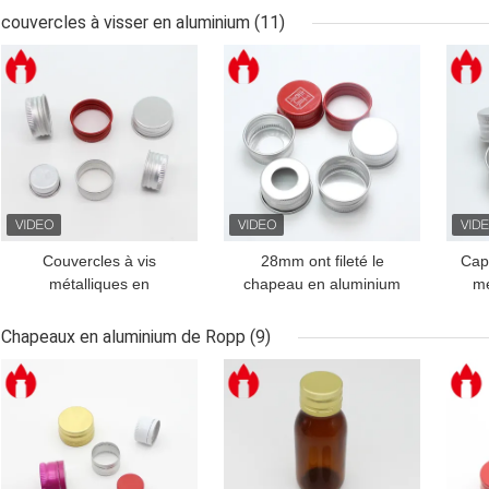
couvercles à visser en aluminium
(11)
MEILLEUR PRIX
MEILLEUR PRIX
MEI
Couvercles à vis
28mm ont fileté le
Cap
métalliques en
chapeau en aluminium
mé
aluminium de 20 mm, 24
pour la bouteille en verre
mm et 28 mm avec joints
de vis
Chapeaux en aluminium de Ropp
(9)
en PE
MEILLEUR PRIX
MEILLEUR PRIX
MEI