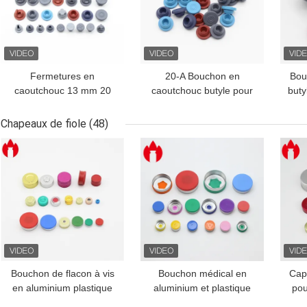
Fermetures en
20-A Bouchon en
Bou
caoutchouc 13 mm 20
caoutchouc butyle pour
buty
mm 28 mm 32 mm
injection pharmaceutique
Fermeture en
Chapeaux de fiole
(48)
caoutchouc butyle
MEILLEUR PRIX
MEILLEUR PRIX
MEI
médical
Bouchon de flacon à vis
Bouchon médical en
Cap
en aluminium plastique
aluminium et plastique
pou
pharmaceutique