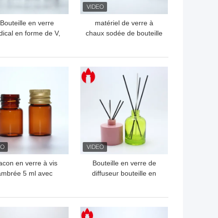
Bouteille en verre
matériel de verre à
ical en forme de V,
chaux sodée de bouteille
 0,5 mml ou de 2 ml
en verre du parfum
200ml
LLEUR PRIX
MEILLEUR PRIX
acon en verre à vis
Bouteille en verre de
ambrée 5 ml avec
diffuseur bouteille en
uchon en aluminium
verre de diffuseur de
parfum
LLEUR PRIX
MEILLEUR PRIX