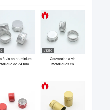
déchirer le capuchon
LLEUR PRIX
MEILLEUR PRIX
s à vis en aluminium
Couvercles à vis
tallique de 24 mm
métalliques en
avec joints en PE
aluminium de 20 mm
LLEUR PRIX
MEILLEUR PRIX