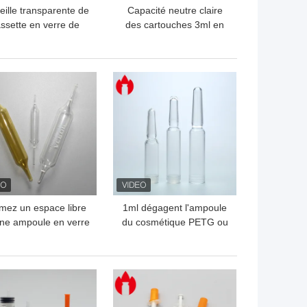
eille transparente de
Capacité neutre claire
ssette en verre de
des cartouches 3ml en
rosilicate du neutre
verre de Borosilicate
1.5ml 5,0
pour l'usage médical
LLEUR PRIX
MEILLEUR PRIX
mez un espace libre
1ml dégagent l'ampoule
ne ampoule en verre
du cosmétique PETG ou
'injection d'Amber
du plastique de pp
Medical 1ml
LLEUR PRIX
MEILLEUR PRIX