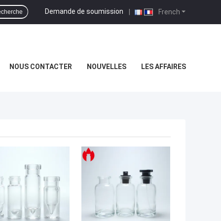
Demande de soumission
|
French
cherche
NOUS CONTACTER
NOUVELLES
LES AFFAIRES
LLEUR PRIX
MEILLEUR PRIX