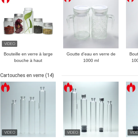
Bouteille en verre à large
Goutte d'eau en verre de
Bout
bouche à haut
1000 ml
100
borosilicate
personnalisée
Cartouches en verre
(14)
MEILLEUR PRIX
MEILLEUR PRIX
MEI