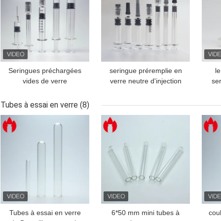
Seringues préchargées
seringue préremplie en
l
vides de verre
verre neutre d'injection
se
borosilicate neutre
d'insuline des seringues
de s
1ml 5,0
jet
Tubes à essai en verre
(8)
MEILLEUR PRIX
MEILLEUR PRIX
MEI
Tubes à essai en verre
6*50 mm mini tubes à
cou