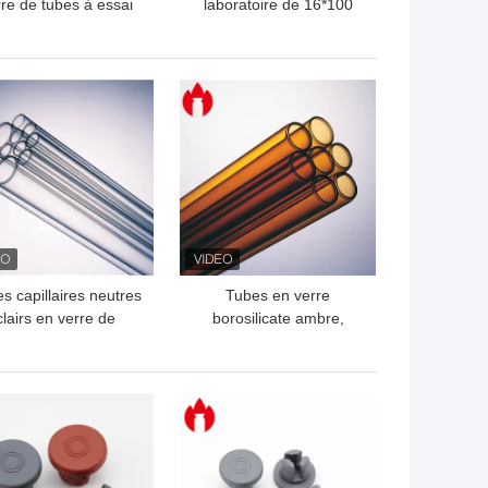
re de tubes à essai
laboratoire de 16*100
 de 10*75mm avec le
mm et 10 ml, tubes en
fond rond
verre de laboratoire
LLEUR PRIX
MEILLEUR PRIX
s capillaires neutres
Tubes en verre
clairs en verre de
borosilicate ambre,
silicate du diamètre
récipients en verre
32mm
borosilicate médicinal
LLEUR PRIX
MEILLEUR PRIX