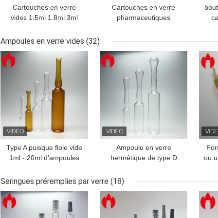
Cartouches en verre
Cartouches en verre
bout
vides 1.5ml 1.8ml 3ml
pharmaceutiques
ca
4ml de Vape d'insuline
Humalog 1.5ml 3ml 4ml
Bo
médicale jetable
Ampoules en verre vides
(32)
MEILLEUR PRIX
MEILLEUR PRIX
MEI
Type A puisque fiole vide
Ampoule en verre
For
1ml - 20ml d'ampoules
hermétique de type D
ou u
en verre d'injection de C
d
D Pharma
Seringues préremplies par verre
(18)
MEILLEUR PRIX
MEILLEUR PRIX
MEI