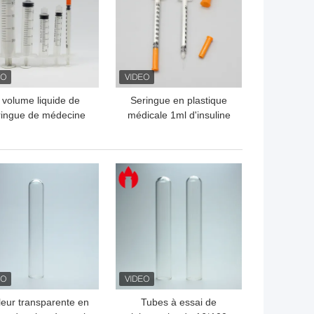
e volume liquide de
Seringue en plastique
ringue de médecine
médicale 1ml d'insuline
eringue en plastique
de l'injection pp jetable
able vide de 1ml 2ml
3ml 5ml 10ml
LLEUR PRIX
MEILLEUR PRIX
leur transparente en
Tubes à essai de