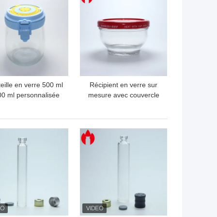
eille en verre 500 ml
Récipient en verre sur
0 ml personnalisée
mesure avec couvercle
avec bouchon en
métallique
plastique
LLEUR PRIX
MEILLEUR PRIX