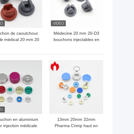
chon de caoutchouc
Médecine 20 mm 20-D3
le médical 20 mm 20
bouchons injectables en
D2 sur mesure
caoutchouc butyle
LLEUR PRIX
MEILLEUR PRIX
uchon en aluminium
13mm 20mm 32mm
r injection médicale
Pharma Crimp haut en
personnalisé
aluminium plastique