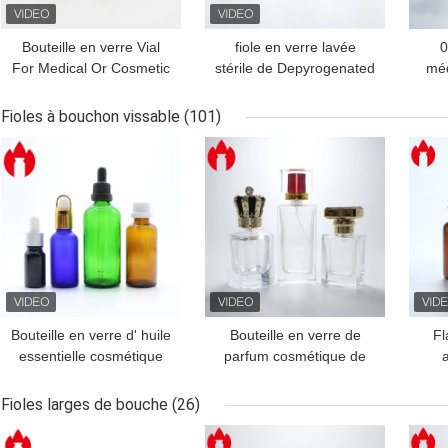
Bouteille en verre Vial
fiole en verre lavée
0
For Medical Or Cosmetic
stérile de Depyrogenated
méd
de Borosilicate
d'injection médicale de
de
2ml 5ml 10ml 30ml
Fioles à bouchon vissable
(101)
MEILLEUR PRIX
MEILLEUR PRIX
MEI
Bouteille en verre d' huile
Bouteille en verre de
Fl
essentielle cosmétique
parfum cosmétique de
vide de 5 ml à 100 ml
luxe de 30 ml 50 ml 100
bo
avec bouchon de goutte-
ml
Fioles larges de bouche
(26)
à-goutte
MEILLEUR PRIX
MEILLEUR PRIX
MEI