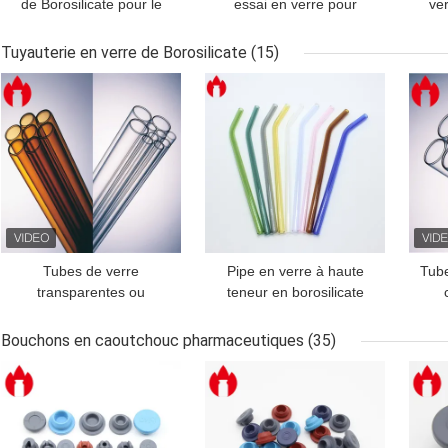
de Borosilicate pour le
essai en verre pour
ver
laboratoire
laboratoire et chimie
3ml
Tuyauterie en verre de Borosilicate
(15)
MEILLEUR PRIX
MEILLEUR PRIX
MEI
Tubes de verre
Pipe en verre à haute
Tube
transparentes ou
teneur en borosilicate
borosilicates d'ambre
pour thé au lait ou café
Boro
Bouchons en caoutchouc pharmaceutiques
(35)
MEILLEUR PRIX
MEILLEUR PRIX
MEI