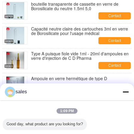
bouteille transparente de cassette en verre de
Borosilicate du neutre 1.5ml 5,0
Contact
Capacité neutre claire des cartouches 3ml en verre
de Borosilicate pour l'usage médical
Contact
Type A puisque fiole vide 1ml - 20ml d'ampoules en
verre d'injection de C D Pharma
Contact
Ampoule en verre hermétique de type D
Contact
sales
Formez un espace libre ou une ampoule en verre
d'injection d'Amber Medical 1ml
1:09 PM
Contact
Good day, what product are you looking for?
1ml dégagent l'ampoule du cosmétique PETG ou du
plastique de pp