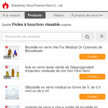
Shandong Yihua Pharma Pack Co., Ltd.
À la maison
Produits
Vidéos
À propos de nous
>>
Fioles à bouchon vissable
Qualité
supplier.
Bouteille en verre Vial For Medical Or Cosmetic de
Borosilicate
Contact
fiole en verre lavée stérile de Depyrogenated
d'injection médicale de 2ml 5ml 10ml 30ml
Contact
0Bouteille en verre médical en forme de V, de 0,5
mml ou de 2 ml
Contact
matériel de verre à chaux sodée de bouteille en