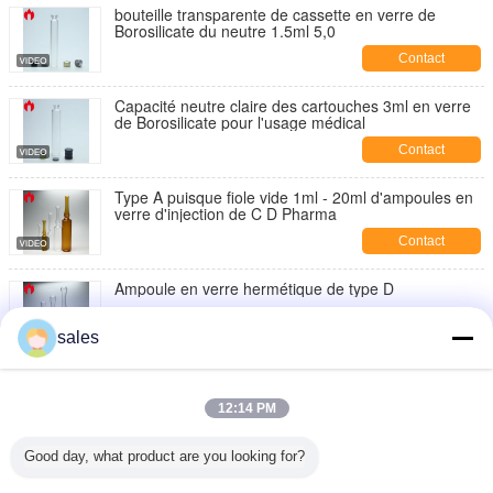
bouteille transparente de cassette en verre de
Borosilicate du neutre 1.5ml 5,0
Contact
Capacité neutre claire des cartouches 3ml en verre
de Borosilicate pour l'usage médical
Contact
Type A puisque fiole vide 1ml - 20ml d'ampoules en
verre d'injection de C D Pharma
Contact
Ampoule en verre hermétique de type D
Contact
sales
Formez un espace libre ou une ampoule en verre
d'injection d'Amber Medical 1ml
12:14 PM
Contact
Good day, what product are you looking for?
1ml dégagent l'ampoule du cosmétique PETG ou du
plastique de pp