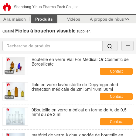
Shandong Yihua Pharma Pack Co., Ltd.
À la maison
Produits
Vidéos
À propos de nous
>>
Fioles à bouchon vissable
Qualité
supplier.
Bouteille en verre Vial For Medical Or Cosmetic de
Borosilicate
Contact
fiole en verre lavée stérile de Depyrogenated
d'injection médicale de 2ml 5ml 10ml 30ml
Contact
0Bouteille en verre médical en forme de V, de 0,5
mml ou de 2 ml
Contact
matériel de verre à chaux sodée de bouteille en