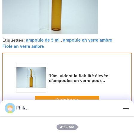
ampoule de 5 ml
ampoule en verre ambre
Étiquettes:
,
,
Fiole en verre ambre
10ml vident la fiabilité élevée
d'ampoules en verre pour
médicinal/cosmétique
Continuer
Phila
Ampoules en verre vides
Plus
4:52 AM