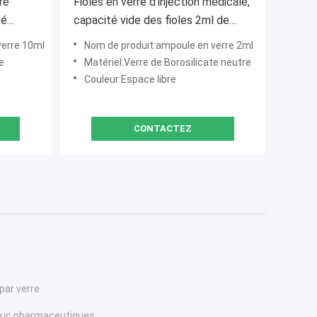
re
Fioles en verre d'injection médicale,
té
capacité vide des fioles 2ml de
médecine d'espace libre
verre 10ml
Nom de produit:ampoule en verre 2ml
e
Matériel:Verre de Borosilicate neutre
Couleur:Espace libre
CONTACTEZ
e
par verre
uc pharmaceutiques