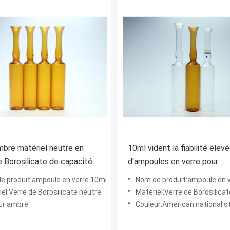
bre matériel neutre en
10ml vident la fiabilité élev
e Borosilicate de capacité
d'ampoules en verre pour
s ampoules en verre 10ml
médicinal/cosmétique
e produit:ampoule en verre 10ml
Nom de produit:ampoule en 
el:Verre de Borosilicate neutre
Matériel:Verre de Borosilicat
ur:ambre
Couleur:American national standard c