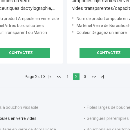
oules en verre
Ampoules injectables en ver
eutiques dactylographie,
vides transparentes/capaci
eur d'ampoule
ambre de la couleur 10ml
u produit:Ampoule en verre vide
Nom de produit:ampoule en 
rent/couleur de Brown
el:Vitres borosilicatées
Matériel:Verre de Borosilicat
ur:Transparent ou Marron
Couleur:Dégagez un ambre
CONTACTEZ
CONTACTEZ
Page 2 of 3
|<
<<
1
2
3
>>
>|
es à bouchon vissable
Fioles larges de bouch
ules en verre vides
Seringues préremplies 
uterie en verre de Borosilicate
Bouchons en caoutcho