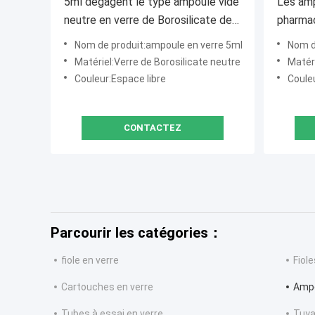
5ml dégagent le type ampoule vide
Les amp
neutre en verre de Borosilicate de
pharmac
C pour l'injection
conten
Nom de produit:ampoule en verre 5ml
Nom d
transpa
Matériel:Verre de Borosilicate neutre
Matéri
Couleur:Espace libre
Coule
CONTACTEZ
Parcourir les catégories：
fiole en verre
Fiol
Cartouches en verre
Ampo
Tubes à essai en verre
Tuya