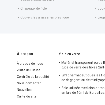
Chapeaux de fiole
couv
Couvercles à visser en plastique
Liège
À propos
fiole en verre
Matériel transparent ou de 
À propos de nous
tube de verre des fioles 2ml
visite de l'usine
de Borosilicate en verre
5ml pharmaceutiques les fio
Contrôle de la qualité
se dégagent ou de mini lyoph
Nous contacter
ambres avec le chapeau
fiole utilisée médicinale tr
Nouvelles
ambre de 10ml de Borosilica
Carte du site
verre