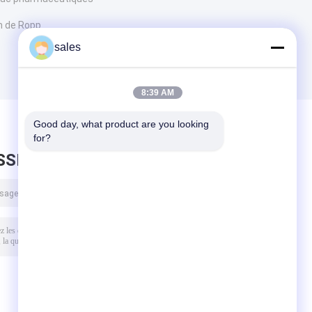
m de Ropp
sales
8:39 AM
Good day, what product are you looking 
for?
SSEZ UN MESSAGE