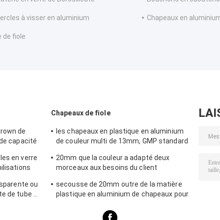
ercles à visser en aluminium
Chapeaux en aluminiu
 de fiole
LAI
Chapeaux de fiole
Brown de
les chapeaux en plastique en aluminium
 de capacité
de couleur multi de 13mm, GMP standard
arrachent le joint
les en verre
20mm que la couleur a adapté deux
ilisations
morceaux aux besoins du client
sertissent par replis le chapeau en
ansparente ou
secousse de 20mm outre de la matière
aluminium de couverture avec l'anneau
te de tube de
plastique en aluminium de chapeaux pour
cosmétique/médicinal