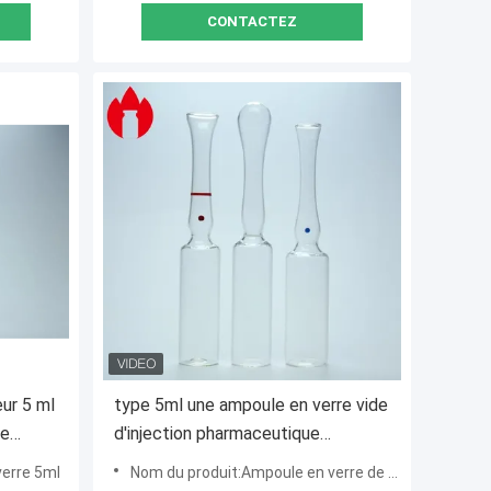
CONTACTEZ
ur 5 ml
type 5ml une ampoule en verre vide
de
d'injection pharmaceutique
verre
transparente de B C D
verre 5ml
Nom du produit:Ampoule en verre de 5 ml