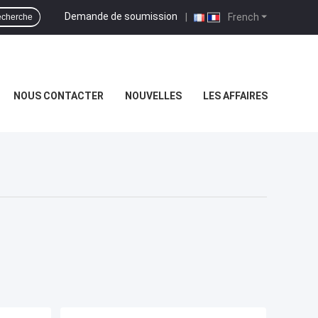
Demande de soumission
|
French
cherche
NOUS CONTACTER
NOUVELLES
LES AFFAIRES