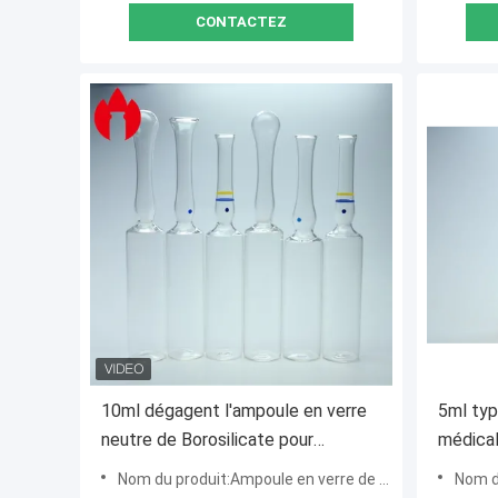
CONTACTEZ
10ml dégagent l'ampoule en verre
5ml typ
neutre de Borosilicate pour
médical
l'injection médicale
Brown 
Nom du produit:Ampoule en verre de 10 ml
Nom d