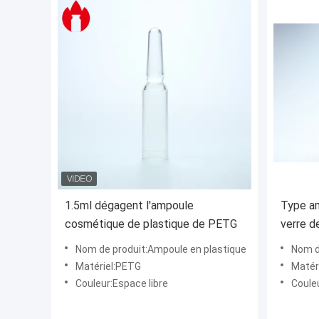
1.5ml dégagent l'ampoule
Type am
cosmétique de plastique de PETG
verre d
vide de
Nom de produit:Ampoule en plastique
Nom d
de C
Matériel:PETG
Matéri
Couleur:Espace libre
Coule