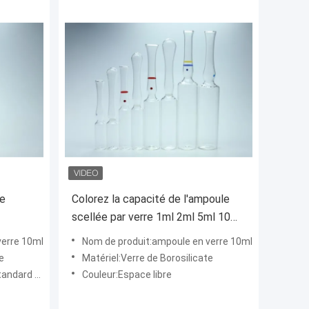
ée
Colorez la capacité de l'ampoule
scellée par verre 1ml 2ml 5ml 10ml
de point et d'anneau
verre 10ml
Nom de produit:ampoule en verre 10ml
e
Matériel:Verre de Borosilicate
lair Brown
Couleur:Espace libre