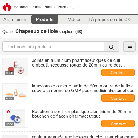
Shandong Yihua Pharma Pack Co., Ltd.
À la maison
Produits
Vidéos
À propos de nous
>>
Chapeaux de fiole
Qualité
supplier.
(48)
Joints en aluminium pharmaceutiques de cuir
embouti, secousse rouge de 20mm outre des
chapeaux de médecine
Contact
la secousse ouverte facile de 20mm outre de la fiole
couvre la norme de GMP pour médicinal/cosmétique
Contact
Bouchon à sertir en plastique aluminium de 20 mm,
bouchon de flacon pharmaceutique
Contact
couleur adaptée aux besoins du client par chapeaux